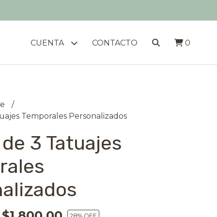
CUENTA
CONTACTO
0
le
tuajes Temporales Personalizados
 de 3 Tatuajes
rales
alizados
$1.800,00
28
% OFF