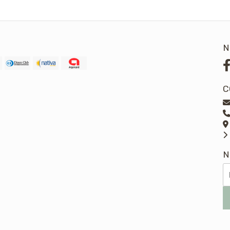
N
C
N