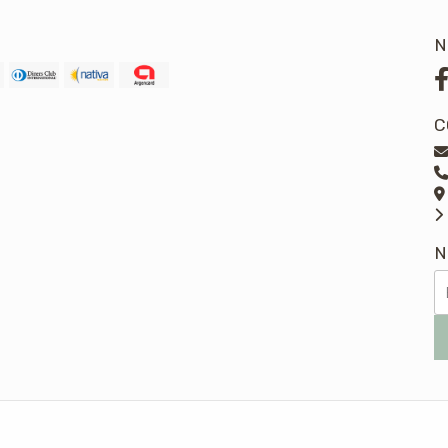
N
C
N